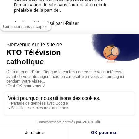
l'organisation du site sans l'autorisation écrite
préalable de la part de .
Ce site a été réalisé par i-Raiser.
Son fonctionnement s'appuie sur des logiciels Open
Source (Linux, Lighttpd, MySQL, PHP, Jelix).
Un problème de validation ou un souci
technique ? Pour faciliter votre don,
Espace personnel
Crédits
n'hésitez pas à joindre Isabelle Essou
Mentions légales
au 01 73 02 22 21
Contact
J'ai compris